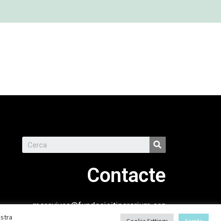
Contacte
marcvives@fundacioitinerarium.org
estra