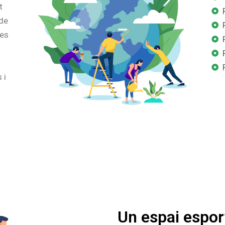
t
 de
nes
 i
Un espai esport