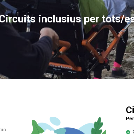
ard Jornet creador dels circ
Ci
Per
ció